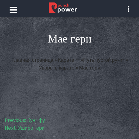
Мае гери
Главная страница
»
Карате — «Путь пустой руки»
»
Удары в карате
»
Мае гери
Навигация
Previous:
Кунг фу
Next:
Уширо гери