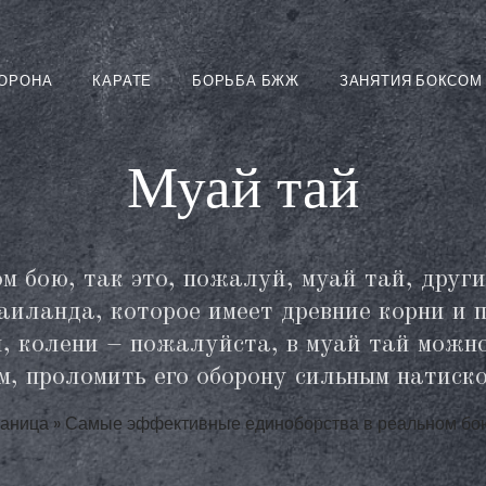
ОРОНА
КАРАТЕ
БОРЬБА БЖЖ
ЗАНЯТИЯ БОКСОМ
Муай тай
ом бою, так это, пожалуй, муай тай, друг
Таиланда, которое имеет древние корни и 
, колени – пожалуйста, в муай тай можно
м, проломить его оборону сильным натиск
раница
»
Самые эффективные единоборства в реальном бо