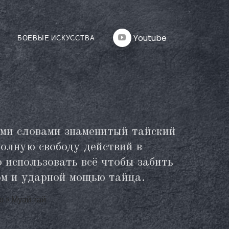
Youtube
БОЕВЫЕ ИСКУССТВА
ими словами знаменитый тайский
полную свободу действий в
 использовать всё чтобы забить
ом и ударной мощью тайца.
ю
»
Муай тай