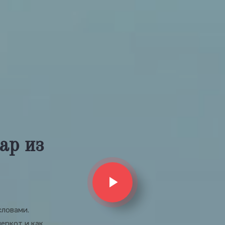
ар из
словами.
еркот и как