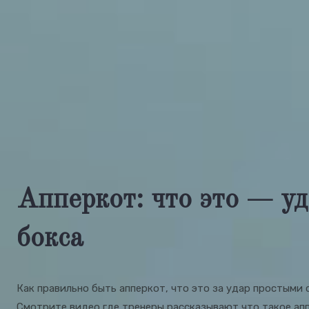
Апперкот: что это — уд
бокса
Как правильно быть апперкот, что это за удар простыми 
Смотрите видео где тренеры рассказывают что такое апп