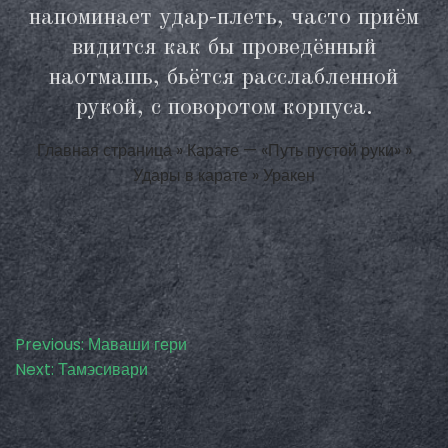
напоминает удар-плеть, часто приём
видится как бы проведённый
наотмашь, бьётся расслабленной
рукой, с поворотом корпуса.
Главная страница
»
Карате — «Путь пустой руки»
»
Удары в карате
»
Уракен
Навигация
Previous:
Маваши гери
Next:
Тамэсивари
по