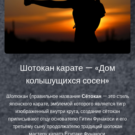
Шотокан карате — «Дом
колышущихся сосен»
Шотокан
(правильное название
Сётокан
— это стиль
японского карате, эмблемой которого является тигр
изображенный внутри круга, создание сётокан
приписывают отцу основателю Гитин Фунакоси и его
третьему сыну продолжателю традиций шотокан
мастеру каратэ Ёситаке Фунакоси.