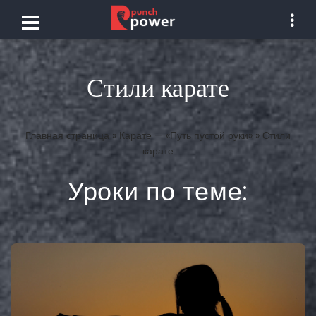
Стили карате
Главная страница
»
Карате — «Путь пустой руки»
»
Стили
карате
Уроки по теме: